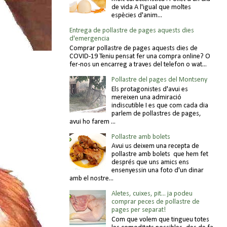
de vida A l'igual que moltes
espècies d'anim...
Entrega de pollastre de pages aquests dies
d'emergencia
Comprar pollastre de pages aquests dies de
COVID-19 Teniu pensat fer una compra online? O
fer-nos un encarreg a traves del telefon o wat...
Pollastre del pages del Montseny
Els protagonistes d'avui es
mereixen una admiració
indiscutible I es que com cada dia
parlem de pollastres de pages,
avui ho farem ...
Pollastre amb bolets
Avui us deixem una recepta de
pollastre amb bolets que hem fet
després que uns amics ens
ensenyessin una foto d'un dinar
amb el nostre...
Aletes, cuixes, pit... ja podeu
comprar peces de pollastre de
pages per separat!
Com que volem que tingueu totes