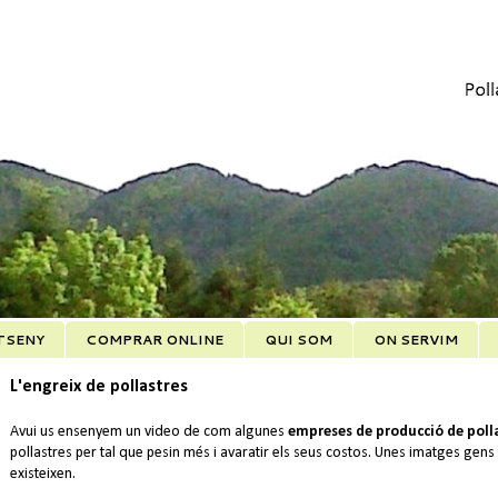
TSENY
COMPRAR ONLINE
QUI SOM
ON SERVIM
L'engreix de pollastres
Avui us ensenyem un video de com algunes
empreses de producció de poll
pollastres per tal que pesin més i avaratir els seus costos. Unes imatges ge
existeixen.