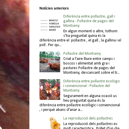
Notícies anteriors
Diferència entre pollastre, gall i
gallina - Pollastre de pages del
Montseny
En algun moment o altre, tothom
s'ha preguntat quina és la
diferència entre el pollastre , el gall , la gallina i el
poll . Per qu...
Pollastre del Montseny
Criat a l'aire lliure entre camps i
boscos i alimentat amb gra i
pastures Pollastre de pages del
Montseny, descansant sobre el tr...
Diferència entre pollastre ecològic
i convencional - Pollastre del
Montseny
Segurament en alguna ocasió us
heu preguntat quina és la
diferència entre pollastre ecològic i convencional
, i perquè abans d'anar a...
La reproducció dels pollastres
La reproducció dels pollastres es
molt característica . Pollet d'un dia