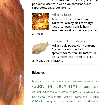
les comoditats possibles, des de fa
poquet us oferim la opció de comprar peces
separades, així si sou pocs...
Pollastre farcit
Recepta Pollastre farcit amb
botifarra, alberginia i formatge
(aquesta recepta ens la hem
inventan nosaltres, pero es pot fer
de 1000 i...
El nostre pollastre de pages
Pollastre de pagès del Montseny
Ens hem canviat de lloc!
aproximadament a 500 metres de
on estàvem anteriorment, però
amb unes instal·lacion...
Etiquetes
benestar animal
canelons de pollastre
canre online
CARN DE QUALITAT
CARN DEL
MONTSENY
CARN MONTSENY
carniceria online
CARNS
barcelona
carnisseria online barcelona
comprar pollastre
OSONA
comprar ous