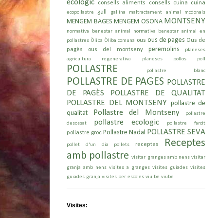
ecologic
consells aliments
consells cuina
cuina
gall
ecopollastre
gallina
maltractament animal
mcdonals
MONTSENY
MENGEM BAGES
MENGEM OSONA
normativa benestar animal
normativa benestar animal en
ous de pages
ous
Ous de
pollastres
Òliba
Òliba comuna
peremolins
pagès
ous del montseny
planeses
agricultura regenerativa
planeses pollos
poll
POLLASTRE
pollastre blanc
POLLASTRE DE PAGES
POLLASTRE
DE PAGÈS POLLASTRE DE QUALITAT
POLLASTRE DEL MONTSENY
pollastre de
Pollastre del Montseny
qualitat
pollastre
pollastre ecologic
desossat
pollastre farcit
POLLASTRE SEVA
Pollastre Nadal
pollastre groc
Receptes
receptes
pollet d'un dia
pollets
amb pollastre
visitar granges amb nens
visitar
granja amb nens
visites a granges
visites guiades
visites
guiades granja
visites per escoles
viu be
viube
Visites: